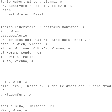
alerie Hubert Winter, Vienna, A
ber, Kunstverein Leipzig, Leipzig, D
 Bozen
e Hubert Winter, Basel
 Thomas Feuerstein, Kunstforum Montafon, A
eich, Wien
Passagegalerie
Barnaby Hosking), Galerie Stadtpark, Krems, A
nsthalle Wien
, Vienna, A
nst bei Wittmann
&
MUMOK
, Vienna, A
ral Forum
, London, GB
alon Paris
, Paris, FR
m Auto
, Vienna, A
opold, Wien, A
halle Tirol, Innsbruck, A die Feldversuche, Kleine Stad
, A
l, Klagenfurt, A
sthalle BEGA, Timisoara, RU
 Wien, Wien, A