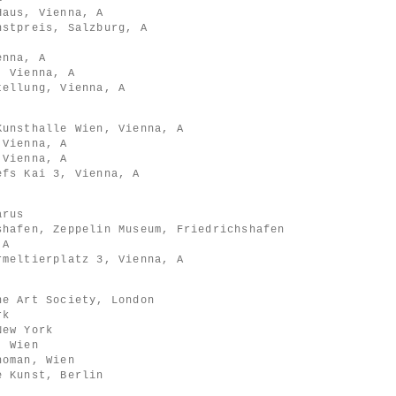
Haus, Vienna, A
nstpreis, Salzburg, A
enna, A
, Vienna, A
tellung, Vienna, A
Kunsthalle Wien, Vienna, A
 Vienna, A
 Vienna, A
efs Kai 3, Vienna, A
arus
shafen, Zeppelin Museum, Friedrichshafen
 A
rmeltierplatz 3, Vienna, A
ne Art Society, London
rk
New York
, Wien
homan, Wien
e Kunst, Berlin