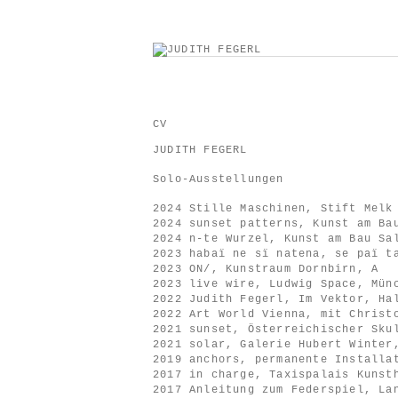
CV
JUDITH FEGERL
Solo-Ausstellungen
2024 Stille Maschinen, Stift Melk
2024 sunset patterns, Kunst am Ba
2024 n-te Wurzel, Kunst am Bau Sa
2023 habaï ne sï natena, se paï t
2023 ON/, Kunstraum Dornbirn, A
2023 live wire, Ludwig Space, Mün
2022 Judith Fegerl, Im Vektor, Ha
2022 Art World Vienna, mit Christ
2021 sunset, Österreichischer Sku
2021 solar, Galerie Hubert Winter
2019 anchors, permanente Installa
2017 in charge, Taxispalais Kunst
2017 Anleitung zum Federspiel, La