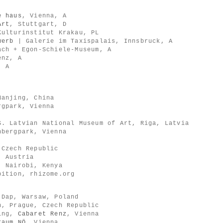
e haus
, Vienna, A
Art
, Stuttgart, D
Kulturinstitut Krakau, PL
werb
| Galerie im Taxispalais, Innsbruck, A
ch + Egon-Schiele-Museum, A
enz, A
, A
Nanjing, China
gpark, Vienna
S. Latvian National Museum of Art, Riga, Latvia
nbergpark, Vienna
 Czech Republic
, Austria
, Nairobi, Kenya
bition, rhizome.org
 Dap, Warsaw, Poland
n, Prague, Czech Republic
ning,
Cabaret Renz
, Vienna
raum NÖ
, Vienna