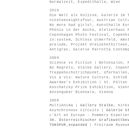
Normalzeit, Expedithalle, Wien
2010
Die Welt als Kulisse, Galerie im 
nineteeneightyfour, Austrian Cult
No more bad girls?, Kunsthalle Ex
Phönix in der Asche, Alelierhaus 
Copenhagen Photo Festival, Copenh
in:system, Schloss Ulmerfeld, Ams
prelude, Projekt dreizehnthirteen
Antigrav, Galerie Parrotta Contem
2009
Science vs Fiction | Betonsalon, 
No Regrets, Stalke Gallery, Copen
Treppehochstrichpunkt, Uferhallen
Vis a Vis: Nature Culture, Schloß
Awardee’s Exhibition | St. Pölten
Koschatzky Prize Exhibition, Vien
Anzenguber Biennale, Vienna
2008
MultiAnima |
Gallery Stalke
, Kirk
Asynchronous Circuits |
Galerie S
L’Art en Europe – Pommery Experi
30. Österreichischer Grafikwettbe
TONSPUR_expanded
| Freiraum Museum