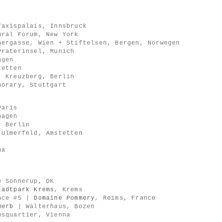
Taxispalais, Innsbruck
ural Forum, New York
nergasse, Wien + Stiftelsen, Bergen, Norwegen
Praterinsel, Munich
agen
tetten
, Kreuzberg, Berlin
porary, Stuttgart
Paris
hagen
, Berlin
 Ulmerfeld, Amstetten
na
e Sonnerup, DK
tadtpark Krems
, Krems
ence #5 |
Domaine Pommery
, Reims, France
werb
| Walterhaus, Bozen
squartier, Vienna