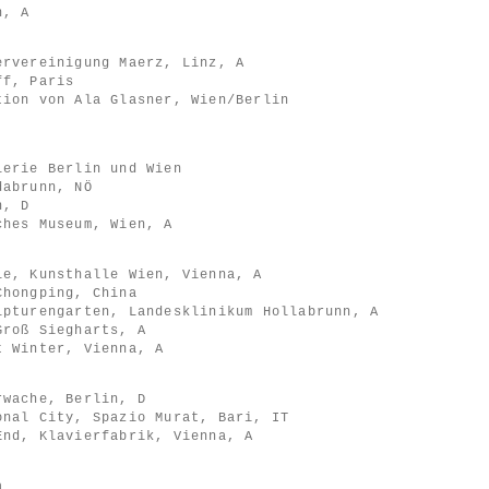
n, A
ervereinigung Maerz, Linz, A
ff, Paris
tion von Ala Glasner, Wien/Berlin
lerie Berlin und Wien
dabrunn, NÖ
n, D
ches Museum, Wien, A
le, Kunsthalle Wien, Vienna, A
Chongping, China
lpturengarten, Landesklinikum Hollabrunn, A
Groß Siegharts, A
t Winter, Vienna, A
rwache, Berlin, D
onal City, Spazio Murat, Bari, IT
End, Klavierfabrik, Vienna, A
a