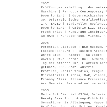
2007
Eröffnungsausstellung |
das weiss
Maschine |
Parrotta Contemporary 
Down to Earth | Österreichisches 
30. Österreichischer Grafikwettbe
1.X-TENDED
| Stadtkeller Neulengba
Down to Earth |
Galerie K12
, Breg
Fresh Trips |
Kunstraum Innsbruck
ARTmART
| Künstlerhaus, Vienna, A
2006
Potential Dialogue |
RCM Museum
, 
Faktum/Flakturm
| Flakturm Arenber
White Club – Space#1
| Salzburg
WAVES |
Rixc Center
, Hall ARSENAL
Tag der offenen Tür, Flakturm Are
getuned
, ESC, Graz, Austria
Profiler
, Karlin Studios, Prague,
Microstories Austria
, MAK, Vienna
Economy Class
, Alliance Francaise
Ars Memoria
, featured online exhi
2005
Media Art Biennial 05/06, Galeria
Beauty
Free Shop
, Group-Exhibitio
Sensationen im Alleingang, Happe
Profiler, Group-Exhibition,
Kunst