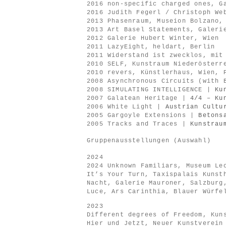
2016 non-specific charged ones, G
2016 Judith Fegerl / Christoph We
2013 Phasenraum, Museion Bolzano,
2013 Art Basel Statements, Galeri
2012 Galerie Hubert Winter, Wien
2011 LazyEight, heldart, Berlin
2011 Widerstand ist zwecklos, mit
2010 SELF, Kunstraum Niederösterr
2010 revers, Künstlerhaus, Wien, 
2008 Asynchronous Circuits (with 
2008 SIMULATING INTELLIGENCE |
Ku
2007 Galatean Heritage |
4/4 – Ku
2006 White Light |
Austrian Cultu
2005 Gargoyle Extensions |
Betons
2005 Tracks and Traces |
Kunstrau
Gruppenausstellungen (Auswahl)
2024
2024 Unknown Familiars, Museum Le
It’s Your Turn, Taxispalais Kunst
Nacht, Galerie Mauroner, Salzburg
Luce, Ars Carinthia, Blauer Würfe
2023
Different degrees of Freedom, Kun
Hier und Jetzt, Neuer Kunstverein