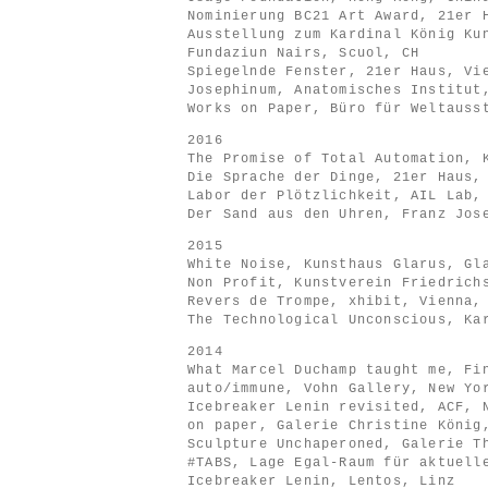
Nominierung BC21 Art Award, 21er 
Ausstellung zum Kardinal König Ku
Fundaziun Nairs, Scuol, CH
Spiegelnde Fenster, 21er Haus, Vi
Josephinum, Anatomisches Institut
Works on Paper, Büro für Weltauss
2016
The Promise of Total Automation, 
Die Sprache der Dinge, 21er Haus,
Labor der Plötzlichkeit, AIL Lab,
Der Sand aus den Uhren, Franz Jos
2015
White Noise, Kunsthaus Glarus, Gl
Non Profit, Kunstverein Friedrich
Revers de Trompe, xhibit, Vienna,
The Technological Unconscious, Ka
2014
What Marcel Duchamp taught me, Fi
auto/immune, Vohn Gallery, New Yo
Icebreaker Lenin revisited, ACF, 
on paper, Galerie Christine König
Sculpture Unchaperoned, Galerie T
#TABS, Lage Egal-Raum für aktuell
Icebreaker Lenin, Lentos, Linz