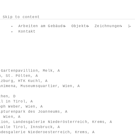
Skip to content
Arbeiten am Gebäude
Objekte
Zeichnungen
|
Kontakt
 Gartenpavillion, Melk, A
u, St. Pölten, A
lzburg, HTK Kuchl, A
anïmena, Museumsquartier, Wien, A
chen, D
ll in Tirol, A
oph Weber, Wien, A
lpturenpark des Joanneums, A
, Wien, A
tion, Landesgalerie Niederösterreich, Krems, A
halle Tirol, Innsbruck, A
ndesgalerie Niederoesterreich, Krems, A