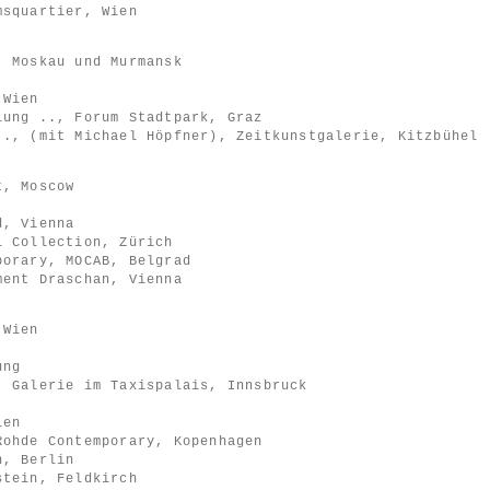
msquartier, Wien
, Moskau und Murmansk
 Wien
lung .., Forum Stadtpark, Graz
.., (mit Michael Höpfner), Zeitkunstgalerie, Kitzbühel
t, Moscow
d, Vienna
l Collection, Zürich
porary, MOCAB, Belgrad
ment Draschan, Vienna
 Wien
ung
, Galerie im Taxispalais, Innsbruck
ien
Rohde Contemporary, Kopenhagen
n, Berlin
stein, Feldkirch