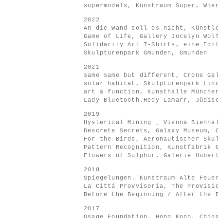
supermodels, Kunstraum Super, Wie
2022
An die Wand soll es nicht, Künstl
Game of Life, Gallery Jocelyn Wol
Solidarity Art T-Shirts, eine Edi
Skulpturenpark Gmunden, Gmunden
2021
same same but different, Crone Ga
solar habitat, Skulpturenpark Lin
art & function, Kunsthalle Münche
Lady Bluetooth.Hedy Lamarr, Jüdis
2019
Hysterical Mining _ Vienna Bienna
Descrete Secrets, Galaxy Museum, 
For the Birds, Aeronautischer Sku
Pattern Recognition, Kunstfabrik 
Flowers of Sulphur, Galerie Huber
2018
Spiegelungen. Kunstraum Alte Feue
La Cittá Provvisoria, The Provisi
Before the Beginning / After the 
2017
Osage Foundation, Hong Kong, Chin