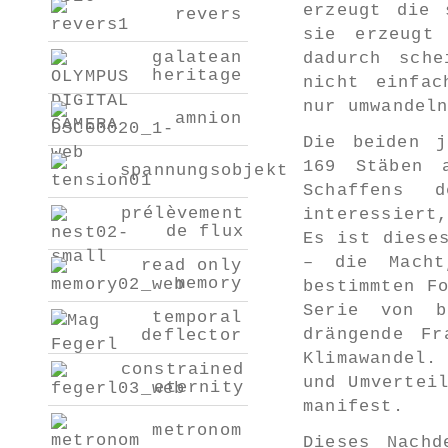
erzeugt die 
revers
sie erzeugt
galatean
dadurch sche
heritage
nicht einfac
nur umwandel
amnion
Die beiden j
169 Stäben 
spannungsobjekt
Schaffens 
prélèvement
interessiert
de flux
Es ist diese
– die Macht
read only
memory
bestimmten F
Serie von b
temporal
drängende Fr
deflector
Klimawandel.
constrained
und Umvertei
eternity
manifest.
metronom
Dieses Nachd