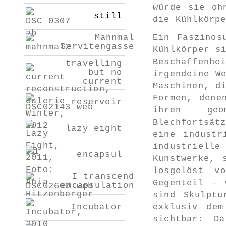
würde sie oh
still
die Kühlkörp
Mahnmal
Ein Faszinos
Servitengasse
Kühlkörper s
Beschaffenh
travelling
but no
irgendeine W
current
Maschinen, d
Formen, dene
reservoir
ihren geo
Blechfortsät
lazy eight
eine industr
industriell
encapsul
Kunstwerke, 
losgelöst v
I transcend
Gegenteil – 
encapsulation
sind Skulptu
Incubator
exklusiv dem
sichtbar: D