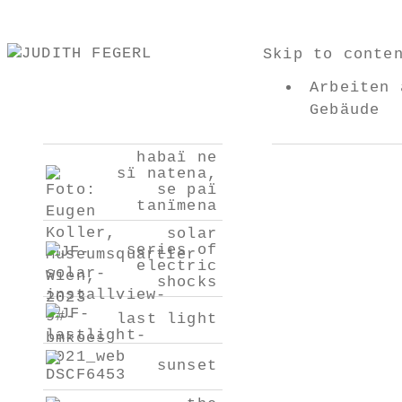
Skip to conte
Arbeiten 
Gebäude
habaï ne
sï natena,
se paï
tanïmena
solar
series of
electric
shocks
last light
sunset