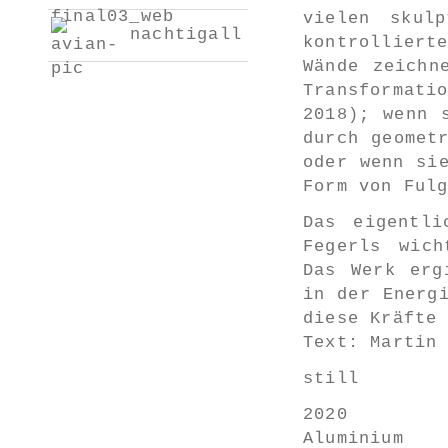
vielen skul
nachtigall
kontrolliert
Wände zeichn
Transformat
2018); wenn 
durch geomet
oder wenn si
Form von Ful
Das eigentli
Fegerls wich
Das Werk erg
in der Energ
diese Kräfte
Text: Martin
still
2020
Aluminium