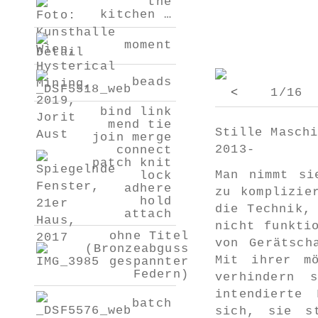
the
kitchen …
moment
beads
<
1/16
bind link
mend tie
Stille Masch
join merge
2013-
connect
patch knit
Man nimmt si
lock
adhere
zu komplizie
hold
die Technik,
attach
nicht funkti
ohne Titel
von Gerätsch
(Bronzeabguss
Mit ihrer mö
gespannter
Federn)
verhindern 
intendierte 
batch
sich, sie s