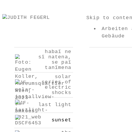
Skip to conte
Arbeiten 
Gebäude
habaï ne
sï natena,
se paï
tanïmena
solar
series of
electric
shocks
last light
sunset