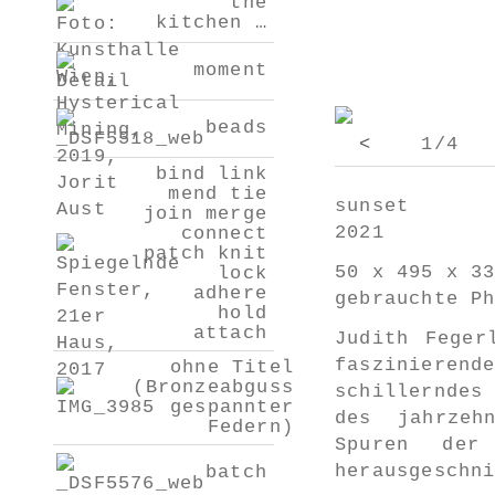
the
kitchen …
moment
beads
<
1/4
bind link
mend tie
sunset
join merge
2021
connect
patch knit
50 x 495 x 3
lock
adhere
gebrauchte P
hold
attach
Judith Feger
faszinierend
ohne Titel
(Bronzeabguss
schillerndes
gespannter
des jahrzeh
Federn)
Spuren der 
herausgeschn
batch