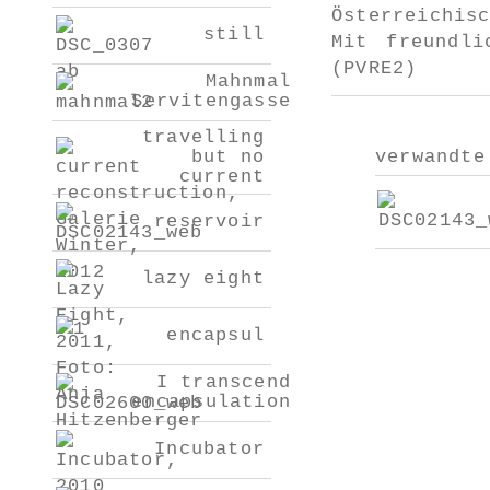
Österreichis
still
Mit freundli
(PVRE2)
Mahnmal
Servitengasse
travelling
but no
verwandte
current
reservoir
lazy eight
encapsul
I transcend
encapsulation
Incubator