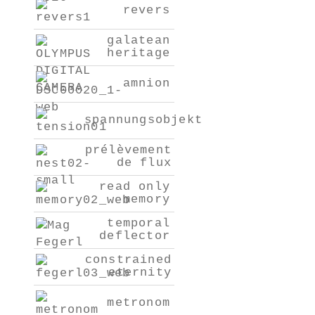
revers
galatean
heritage
amnion
spannungsobjekt
prélèvement
de flux
read only
memory
temporal
deflector
constrained
eternity
metronom